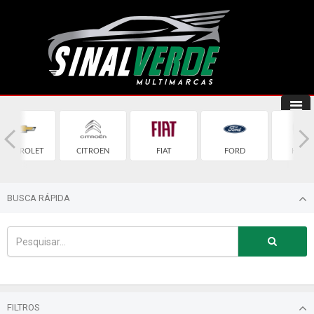
CHEVROLET
CITROEN
FIAT
FORD
HOND
BUSCA RÁPIDA
FILTROS