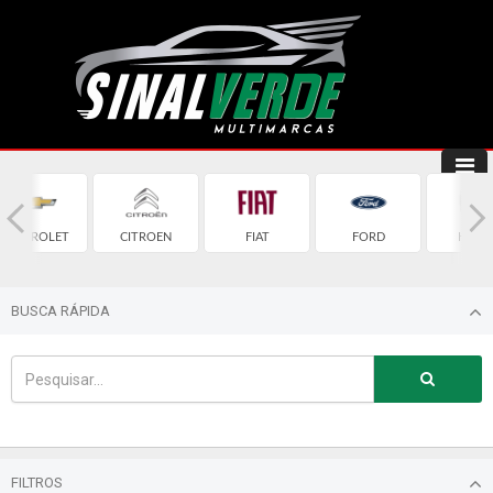
CHEVROLET
CITROEN
FIAT
FORD
HOND
BUSCA RÁPIDA
FILTROS